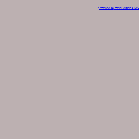
powered by webEdition CMS