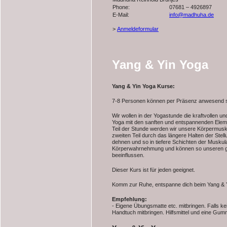
Phone:
07681 – 4926897
E-Mail:
info@madhuha.de
>
Anmeldeformular
Yang & Yin Yoga
Yang & Yin Yoga Kurse:
7-8 Personen können per Präsenz anwesend s
Wir wollen in der Yogastunde die kraftvollen u
Yoga mit den sanften und entspannenden Eleme
Teil der Stunde werden wir unsere Körpermusku
zweiten Teil durch das längere Halten der Ste
dehnen und so in tiefere Schichten der Muskul
Körperwahrnehmung und können so unseren 
beeinflussen.
Dieser Kurs ist für jeden geeignet.
Komm zur Ruhe, entspanne dich beim Yang & 
Empfehlung:
- Eigene Übungsmatte etc. mitbringen. Falls ke
Handtuch mitbringen. Hilfsmittel und eine Gu