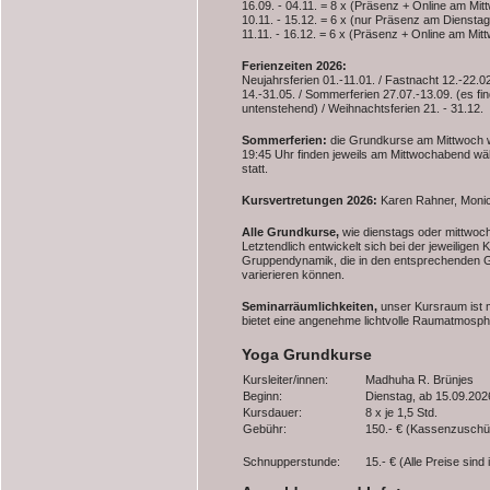
16.09. - 04.11. = 8 x (Präsenz + Online am Mit
10.11. - 15.12. = 6 x (nur Präsenz am Dienstag
11.11. - 16.12. = 6 x (Präsenz + Online am Mit
Ferienzeiten 2026:
Neujahrsferien 01.-11.01. / Fastnacht 12.-22.02.
14.-31.05. / Sommerferien 27.07.-13.09. (es fin
untenstehend) / Weihnachtsferien 21. - 31.12.
Sommerferien:
die Grundkurse am Mittwoch 
19:45 Uhr finden jeweils am Mittwochabend wä
statt.
Kursvertretungen 2026:
Karen Rahner, Monic
Alle Grundkurse,
wie dienstags oder mittwoch
Letztendlich entwickelt sich bei der jeweilig
Gruppendynamik, die in den entsprechenden G
varierieren können.
Seminarräumlichkeiten,
unser Kursraum ist 
bietet eine angenehme lichtvolle Raumatmosph
Yoga Grundkurse
Kursleiter/innen:
Madhuha R. Brünjes
Beginn:
Dienstag, ab 15.09.202
Kursdauer:
8 x je 1,5 Std.
Gebühr:
150.- € (Kassenzuschü
Schnupperstunde:
15.- € (Alle Preise sind