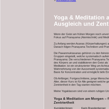
>
Anmeldeformular
Yoga & Meditation 
Ausgleich und Zentr
Wenn der Geist am frühen Morgen noch unverbr
Fokus auf Pranayama (Atemtechnik) und Medit
Zu Anfang werden Asanas (Körperhaltungen) a
Danach folgen Pranayama Techniken und Praty
Die Pawanmuktasanas gehören zu den feinstof
Gruppen eingeteilt, welche systematisch aufe
Pranayama: Die verschiedenen Pranayama Tec
des Körpers an und stabilisieren den Geist als 
Meditation: ist ein strukturierter Weg um Achts
Wahrnehmung von der Aussenwelt systematisch 
Basis für Konzentration und ermöglicht tiefe E
Ob Anfänger, Fortgeschrittene, junge Mensche
Alter, dieser Kurs ist für Alle geeignet welche 
Zentriertheit in den Tag starten möchten.
Meine Yogaklassen sind von einem ruhigen Unte
Yoga & Meditation am Morgen – f
Zentriertheit
Kursleiter/innen:
Karin Brandenberger