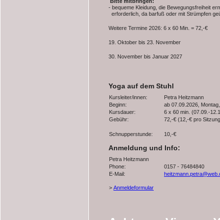
Bitte mitbringen:
- bequeme Kleidung, die Bewegungsfreiheit erm
erforderlich, da barfuß oder mit Strümpfen ge
Weitere Termine 2026: 6 x 60 Min. = 72,-€
19. Oktober bis 23. November
30. November bis Januar 2027
Yoga auf dem Stuhl
Kursleiter/innen:
Petra Heitzmann
Beginn:
ab 07.09.2026, Montag,
Kursdauer:
6 x 60 min. (07.09.-12.
Gebühr:
72,-€ (12,-€ pro Sitzun
Schnupperstunde:
10,-€
Anmeldung und Info:
Petra Heitzmann
Phone:
0157 - 76484840
E-Mail:
heitzmann.petra@web.
>
Anmeldeformular