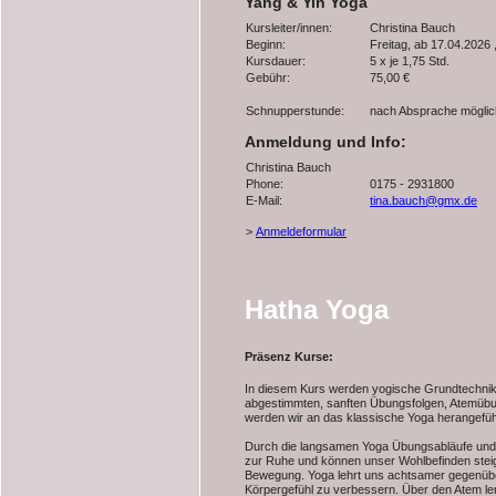
Yang & Yin Yoga
Kursleiter/innen:
Christina Bauch
Beginn:
Freitag, ab 17.04.2026 
Kursdauer:
5 x je 1,75 Std.
Gebühr:
75,00 €
Schnupperstunde:
nach Absprache möglic
Anmeldung und Info:
Christina Bauch
Phone:
0175 - 2931800
E-Mail:
tina.bauch@gmx.de
>
Anmeldeformular
Hatha Yoga
Präsenz Kurse:
In diesem Kurs werden yogische Grundtechniken
abgestimmten, sanften Übungsfolgen, Atemüb
werden wir an das klassische Yoga herangefüh
Durch die langsamen Yoga Übungsabläufe und
zur Ruhe und können unser Wohlbefinden steig
Bewegung. Yoga lehrt uns achtsamer gegenübe
Körpergefühl zu verbessern. Über den Atem ler