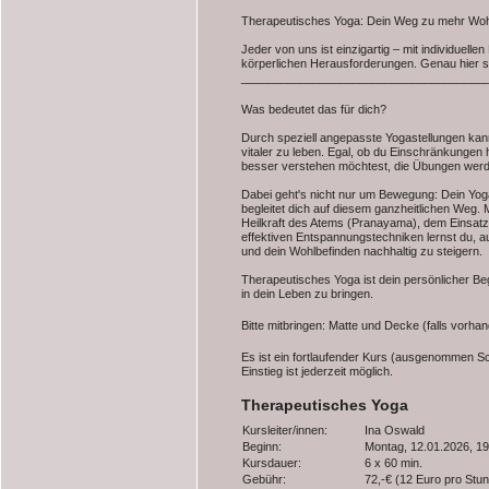
Therapeutisches Yoga: Dein Weg zu mehr Woh
Jeder von uns ist einzigartig – mit individuel
körperlichen Herausforderungen. Genau hier s
_____________________________________
Was bedeutet das für dich?
Durch speziell angepasste Yogastellungen kan
vitaler zu leben. Egal, ob du Einschränkungen 
besser verstehen möchtest, die Übungen werd
Dabei geht's nicht nur um Bewegung: Dein Yog
begleitet dich auf diesem ganzheitlichen Weg.
Heilkraft des Atems (Pranayama), dem Einsatz
effektiven Entspannungstechniken lernst du, a
und dein Wohlbefinden nachhaltig zu steigern.
Therapeutisches Yoga ist dein persönlicher B
in dein Leben zu bringen.
Bitte mitbringen: Matte und Decke (falls vorha
Es ist ein fortlaufender Kurs (ausgenommen Sc
Einstieg ist jederzeit möglich.
Therapeutisches Yoga
Kursleiter/innen:
Ina Oswald
Beginn:
Montag, 12.01.2026, 19
Kursdauer:
6 x 60 min.
Gebühr:
72,-€ (12 Euro pro Stu