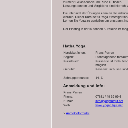
zu mehr Gelassenheit und Ruhe zu finden.
Leistungsdenken und Vergleiche sind hier fehl 
Die Intensität der Übungen kann an die individ
werden. Dieser Kurs ist für Yoga Einsteiger/in
Lernen Sie Yoga zu genießen um entspannt i
Der Einstieg in der laufenden Kursserie ist mö
Hatha Yoga
Kursleiter/innen:
Frans Parren
Beginn:
Dienstagabend fortlaufe
Kursdauer:
Kursserie ist fortlaufen
möglich
Gebühr:
Kassenzuschüsse sind
Schnupperstunde:
14.-€
Anmeldung und Info:
Frans Parren
Phone:
07681 / 49 39 99 6
E-Mail:
info@yogatutgut.net
Web:
www.yogatutgut.net
>
Anmeldeformular