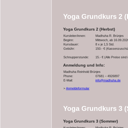
Yoga Grundkurs 2 (
Yoga Grundkurs 2 (Herbst)
Kursleiter/innen:
Madhuha R. Brünjes
Beginn:
Mittwoch, ab 16.09.202
Kursdauer:
8 x je 1,5 Std.
Gebühr:
150.- € (Kassenzuschü
Schnupperstunde:
15.- € (Alle Preise sind
Anmeldung und Info:
Madhuha Reinhold Brünjes
Phone:
07681 – 4926897
E-Mail:
info@madhuha.de
>
Anmeldeformular
Yoga Grundkurs 3 
Yoga Grundkurs 3 (Sommer)
Kursleiter/innen:
Madhuha R. Brünjes