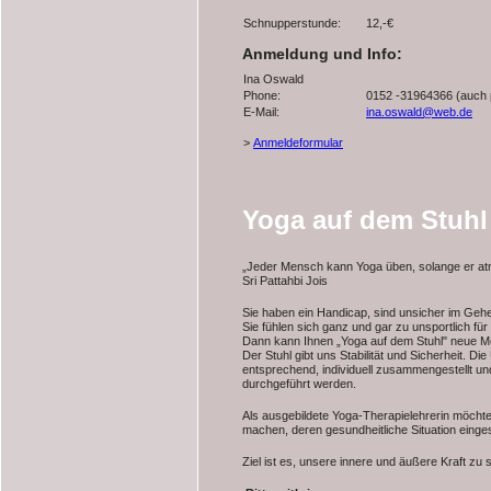
Schnupperstunde:
12,-€
Anmeldung und Info:
Ina Oswald
Phone:
0152 -31964366 (auch
E-Mail:
ina.oswald@web.de
>
Anmeldeformular
Yoga auf dem Stuhl
„Jeder Mensch kann Yoga üben, solange er at
Sri Pattahbi Jois
Sie haben ein Handicap, sind unsicher im Gehe
Sie fühlen sich ganz und gar zu unsportlich fü
Dann kann Ihnen „Yoga auf dem Stuhl" neue Mö
Der Stuhl gibt uns Stabilität und Sicherheit. 
entsprechend, individuell zusammengestellt un
durchgeführt werden.
Als ausgebildete Yoga-Therapielehrerin möcht
machen, deren gesundheitliche Situation einges
Ziel ist es, unsere innere und äußere Kraft zu