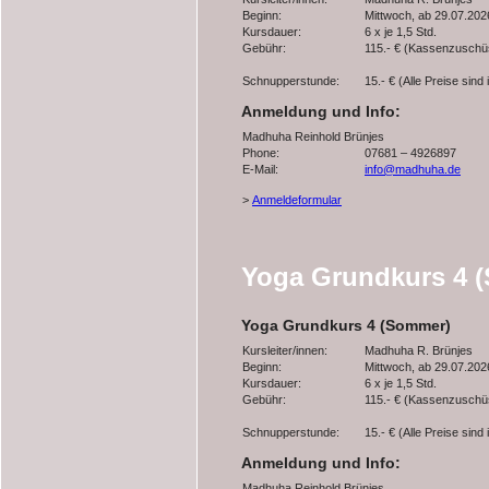
Beginn:
Mittwoch, ab 29.07.202
Kursdauer:
6 x je 1,5 Std.
Gebühr:
115.- € (Kassenzuschü
Schnupperstunde:
15.- € (Alle Preise sind
Anmeldung und Info:
Madhuha Reinhold Brünjes
Phone:
07681 – 4926897
E-Mail:
info@madhuha.de
>
Anmeldeformular
Yoga Grundkurs 4 
Yoga Grundkurs 4 (Sommer)
Kursleiter/innen:
Madhuha R. Brünjes
Beginn:
Mittwoch, ab 29.07.202
Kursdauer:
6 x je 1,5 Std.
Gebühr:
115.- € (Kassenzuschü
Schnupperstunde:
15.- € (Alle Preise sind
Anmeldung und Info:
Madhuha Reinhold Brünjes