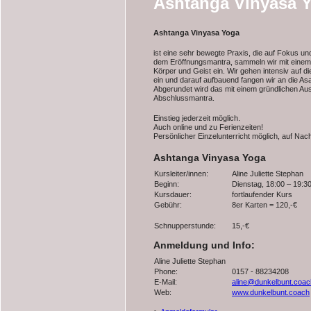
Ashtanga Vinyasa 
Ashtanga Vinyasa Yoga
ist eine sehr bewegte Praxis, die auf Fokus u
dem Eröffnungsmantra, sammeln wir mit eine
Körper und Geist ein. Wir gehen intensiv auf
ein und darauf aufbauend fangen wir an die As
Abgerundet wird das mit einem gründlichen 
Abschlussmantra.
Einstieg jederzeit möglich.
Auch online und zu Ferienzeiten!
Persönlicher Einzelunterricht möglich, auf Nac
Ashtanga Vinyasa Yoga
Kursleiter/innen:
Aline Juliette Stephan
Beginn:
Dienstag, 18:00 – 19:3
Kursdauer:
fortlaufender Kurs
Gebühr:
8er Karten = 120,-€
Schnupperstunde:
15,-€
Anmeldung und Info:
Aline Juliette Stephan
Phone:
0157 - 88234208
E-Mail:
aline@dunkelbunt.coac
Web:
www.dunkelbunt.coach