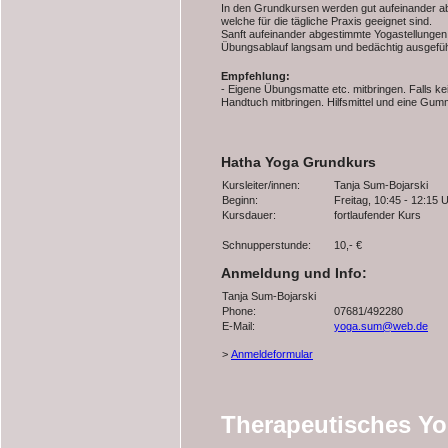
In den Grundkursen werden gut aufeinander ab
welche für die tägliche Praxis geeignet sind.
Sanft aufeinander abgestimmte Yogastellunge
Übungsablauf langsam und bedächtig ausgefü
Empfehlung:
- Eigene Übungsmatte etc. mitbringen. Falls ke
Handtuch mitbringen. Hilfsmittel und eine Gu
Hatha Yoga Grundkurs
Kursleiter/innen:
Tanja Sum-Bojarski
Beginn:
Freitag, 10:45 - 12:15 
Kursdauer:
fortlaufender Kurs
Schnupperstunde:
10,- €
Anmeldung und Info:
Tanja Sum-Bojarski
Phone:
07681/492280
E-Mail:
yoga.sum@web.de
>
Anmeldeformular
Therapeutisches Y