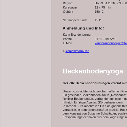
Beginn:
Do.29.01.2026, 7:30 - 
Kursdauer:
12 x 75 min.
Gebühr:
150,-€
Schnupperstunde:
15 €
Anmeldung und Info:
Karin Brandenberger
Phone:
0176-21917240
E-Mail:
karinbrandenberger@w
>
Anmeldeformular
Beckenbodenyoga
Gezielte Beckenbodenübungen vereint mi
Dieser Kurs richtet sich gleichermaßen an Frau
Ein gesunder Beckenboden soll in „Resonanz" 
flexibler Beckenboden, verbunden mit einem 
hilfreich für Yoga-Asanas (Körperhaltungen).
In diesem Kurs möchte ich Dir eine ganzheitl
vorstellen, in dem gleichermaßen gezielte Be
dem Konzept von Susanne Schwärzler, sowie 
Entspannungstechniken aus dem Yoga eingese