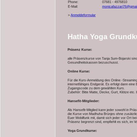
Phone:
07681 - 4976810
E-Mail:
monicafazzari76@gmai
>
Anmeldeformular
Hatha Yoga Grundk
Präsenz Kurse:
alle Präsenzkurse von Tanja Sum-Bojarski sind
Gesundheitskassen bezuschusst.
Online Kurse:
Für die Kurs-Anmeldung des Online -Streaming
internetfähiges Endgerät. Es erfolgt dann eine
Zugangscode zu dem gewählten Kurs.
Zubehör: Bitte Matte, Decke, Gurt, Klötze etc. b
Hansefit-Mitglieder:
Als Hansefit-Mitglied kann jeder sowohl in Pr
die Kurse von Madhuha Brünjes ohne zusätzlic
Euer Mobilfunk mit, damit sich jeder vor Ort be
Präsenz begrenzt sind, empfiehlt es sich, im V
Yoga Grundkurse: