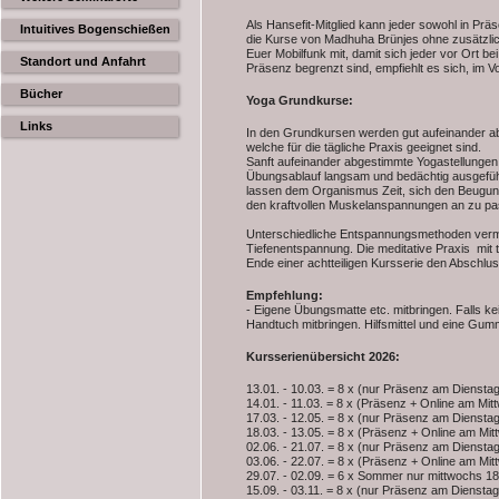
Als Hansefit-Mitglied kann jeder sowohl in Pr
Intuitives Bogenschießen
die Kurse von Madhuha Brünjes ohne zusätzlic
Euer Mobilfunk mit, damit sich jeder vor Ort be
Standort und Anfahrt
Präsenz begrenzt sind, empfiehlt es sich, im V
Bücher
Yoga Grundkurse:
Links
In den Grundkursen werden gut aufeinander ab
welche für die tägliche Praxis geeignet sind.
Sanft aufeinander abgestimmte Yogastellunge
Übungsablauf langsam und bedächtig ausgeführ
lassen dem Organismus Zeit, sich den Beugun
den kraftvollen Muskelanspannungen an zu pa
Unterschiedliche Entspannungsmethoden vermi
Tiefenentspannung. Die meditative Praxis mit t
Ende einer achtteiligen Kursserie den Abschlus
Empfehlung:
- Eigene Übungsmatte etc. mitbringen. Falls ke
Handtuch mitbringen. Hilfsmittel und eine Gu
Kursserienübersicht 2026:
13.01. - 10.03. = 8 x (nur Präsenz am Diensta
14.01. - 11.03. = 8 x (Präsenz + Online am Mit
17.03. - 12.05. = 8 x (nur Präsenz am Diensta
18.03. - 13.05. = 8 x (Präsenz + Online am Mit
02.06. - 21.07. = 8 x (nur Präsenz am Diensta
03.06. - 22.07. = 8 x (Präsenz + Online am Mit
29.07. - 02.09. = 6 x Sommer nur mittwochs 18
15.09. - 03.11. = 8 x (nur Präsenz am Dienstag