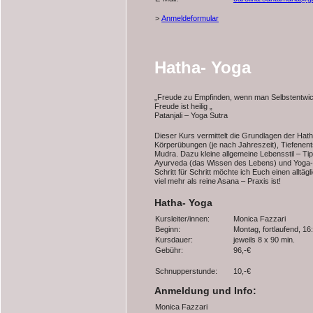
>
Anmeldeformular
Hatha- Yoga
„Freude zu Empfinden, wenn man Selbstentwick
Freude ist heilig „
Patanjali – Yoga Sutra
Dieser Kurs vermittelt die Grundlagen der Hat
Körperübungen (je nach Jahreszeit), Tiefenen
Mudra. Dazu kleine allgemeine Lebensstil – Tip
Ayurveda (das Wissen des Lebens) und Yoga-P
Schritt für Schritt möchte ich Euch einen alltä
viel mehr als reine Asana – Praxis ist!
Hatha- Yoga
Kursleiter/innen:
Monica Fazzari
Beginn:
Montag, fortlaufend, 16
Kursdauer:
jeweils 8 x 90 min.
Gebühr:
96,-€
Schnupperstunde:
10,-€
Anmeldung und Info:
Monica Fazzari