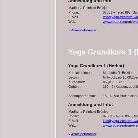
Anmeldung und Info:
Madhuha Reinhold Brünjes
Phone:
07681 – 49 26 897 (Bür
E-Mail:
info@yoga-zentrum-wal
Web:
www.yoga-zentrum-wal
>
Anmeldeformular
Yoga Grundkurs 1 (
Yoga Grundkurs 1 (Herbst)
Kursleiter/innen:
Madhuha R. Brünjes
Beginn:
Mittwoch, ab 16.09.202
Kursdauer:
8 x je 1,5 Std.
Gebühr:
150.- € (Kassenzuschü
Schnupperstunde:
15.- € (Alle Preise sind
Anmeldung und Info:
Madhuha Reinhold Brünjes
Phone:
07681 – 49 26 897 (Bür
E-Mail:
info@yoga-zentrum-wal
Web:
www.yoga-zentrum-wal
>
Anmeldeformular