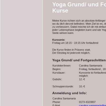
Yoga Grund/ und Fo
Kurse
Meine Kurse richten sich an absolute Anfänger
wo du dich derzeit befindest. Mein Ziel ist es,
zu verbessern. Dabei möchte ich dir mit einfa
jeder Lebensphase begleiten kann und wie Yoga
Seele wirken kann.
Kursserie:
Freitag um 18:15 - 19:15 Uhr fortlaufend
Die Kurse finden in Präsenz statt.
Der Einstieg ist jederzeit möglich.
Yoga Grund/ und Fortgeschritte
Kursleiter/innen:
Carolina Santamaria
Beginn:
Freitag, fortlaufend , 1
Kursdauer:
Kursserie ist fortlaufen
möglich
Gebühr:
12.-€
Schnupperstunde:
10.-€
Anmeldung und Info:
Carolina Santamaria
Phone:
0173-4323807
E-Mail:
carolina.santamaria@