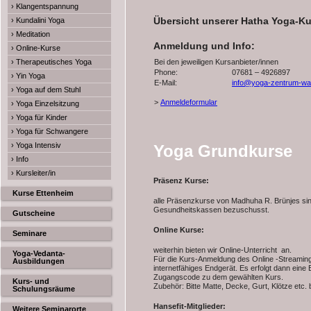
› Klangentspannung
Übersicht unserer Hatha Yoga-K
› Kundalini Yoga
› Meditation
Anmeldung und Info:
› Online-Kurse
› Therapeutisches Yoga
Bei den jeweiligen Kursanbieter/innen
Phone:
07681 – 4926897
› Yin Yoga
E-Mail:
info@yoga-zentrum-wal
› Yoga auf dem Stuhl
>
Anmeldeformular
› Yoga Einzelsitzung
› Yoga für Kinder
› Yoga für Schwangere
› Yoga Intensiv
Yoga Grundkurse
› Info
› Kursleiter/in
Präsenz Kurse:
Kurse Ettenheim
alle Präsenzkurse von Madhuha R. Brünjes sind
Gesundheitskassen bezuschusst.
Gutscheine
Online Kurse:
Seminare
weiterhin bieten wir Online-Unterricht an.
Yoga-Vedanta-
Für die Kurs-Anmeldung des Online -Streaming
Ausbildungen
internetfähiges Endgerät. Es erfolgt dann eine
Zugangscode zu dem gewählten Kurs.
Kurs- und
Zubehör: Bitte Matte, Decke, Gurt, Klötze etc. b
Schulungsräume
Hansefit-Mitglieder:
Weitere Seminarorte