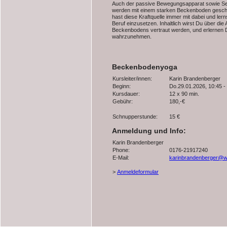
Auch der passive Bewegungsapparat sowie S
werden mit einem starken Beckenboden geschon
hast diese Kraftquelle immer mit dabei und lernst
Beruf einzusetzen. Inhaltlich wirst Du über die
Beckenbodens vertraut werden, und erlernen
wahrzunehmen.
Beckenbodenyoga
Kursleiter/innen:
Karin Brandenberger
Beginn:
Do.29.01.2026, 10:45 -
Kursdauer:
12 x 90 min.
Gebühr:
180,-€
Schnupperstunde:
15 €
Anmeldung und Info:
Karin Brandenberger
Phone:
0176-21917240
E-Mail:
karinbrandenberger@w
>
Anmeldeformular