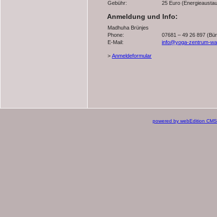
Gebühr:
25 Euro (Energieausta
Anmeldung und Info:
Madhuha Brünjes
Phone:
07681 – 49 26 897 (Bür
E-Mail:
info@yoga-zentrum-wal
>
Anmeldeformular
powered by webEdition CMS