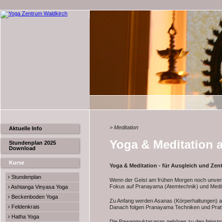
> Meditation
Aktuelle Info
Yoga & Meditation
Stundenplan 2025
Download
Kurse
Yoga & Meditation - für Ausgleich und Zentr
› Stundenplan
Wenn der Geist am frühen Morgen noch unverbr
Fokus auf Pranayama (Atemtechnik) und Medit
› Ashtanga Vinyasa Yoga
› Beckenboden Yoga
Zu Anfang werden Asanas (Körperhaltungen) a
› Feldenkrais
Danach folgen Pranayama Techniken und Praty
› Hatha Yoga
Die Pawanmuktasanas gehören zu den feinstof