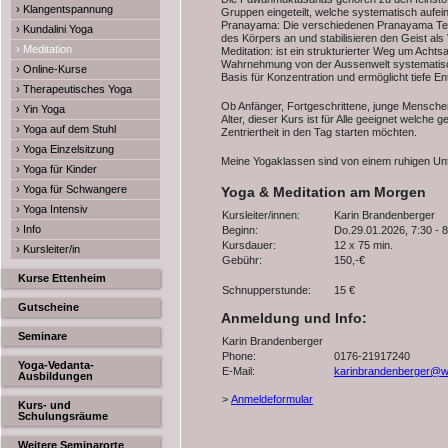
› Klangentspannung
Gruppen eingeteilt, welche systematisch aufe
Pranayama: Die verschiedenen Pranayama Tec
› Kundalini Yoga
des Körpers an und stabilisieren den Geist als 
› Meditation
Meditation: ist ein strukturierter Weg um Achts
Wahrnehmung von der Aussenwelt systematisch 
› Online-Kurse
Basis für Konzentration und ermöglicht tiefe E
› Therapeutisches Yoga
Ob Anfänger, Fortgeschrittene, junge Mensche
› Yin Yoga
Alter, dieser Kurs ist für Alle geeignet welche 
› Yoga auf dem Stuhl
Zentriertheit in den Tag starten möchten.
› Yoga Einzelsitzung
Meine Yogaklassen sind von einem ruhigen Unte
› Yoga für Kinder
› Yoga für Schwangere
Yoga & Meditation am Morgen
› Yoga Intensiv
Kursleiter/innen:
Karin Brandenberger
› Info
Beginn:
Do.29.01.2026, 7:30 - 
Kursdauer:
12 x 75 min.
› Kursleiter/in
Gebühr:
150,-€
Kurse Ettenheim
Schnupperstunde:
15 €
Gutscheine
Anmeldung und Info:
Seminare
Karin Brandenberger
Phone:
0176-21917240
Yoga-Vedanta-
E-Mail:
karinbrandenberger@w
Ausbildungen
>
Anmeldeformular
Kurs- und
Schulungsräume
Weitere Seminarorte