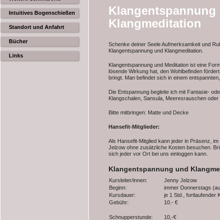
Klangentspannung
Intuitives Bogenschießen
Klangmeditation
Standort und Anfahrt
Bücher
Schenke deiner Seele Aufmerksamkeit und Ru
Klangentspannung und Klangmeditation.
Links
Klangentspannung und Meditation ist eine Form
lösende Wirkung hat, den Wohlbefinden fördert,
bringt. Man befindet sich in einem entspannte
Die Entspannung begleite ich mit Fantasie- ode
Klangschalen, Sansula, Meeresrauschen oder
Bitte mitbringen: Matte und Decke
Hansefit-Mitglieder:
Als Hansefit-Mitglied kann jeder in Präsenz, 
Jelzow ohne zusätzliche Kosten besuchen. Brin
sich jeder vor Ort bei uns einloggen kann.
Klangentspannung und Klangmed
Kursleiter/innen:
Jenny Jelzow
Beginn:
immer Donnerstags (auß
Kursdauer:
je 1 Std., fortlaufender 
Gebühr:
10.- €
Schnupperstunde:
10,-€