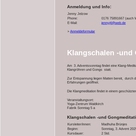
Anmeldung und Info:
Jenny Jelzow
Phone:
0176 75891667 (auch 
E-Mail:
jennyj4@web.de
>
Anmeldeformular
Klangschalen -und
Am 3. Adventssonntag findet eine Klang-Medita
Klangröhren und Gongs statt.
Zur Entspannung liegen Matten bereit, durch d
Erfahrungen geöffnet.
Die Klangmeditation findet in einem geschützten
Veranstaltungsort:
Yoga-Zentrum Waldkirch
Fabrik Sonntag 5 a
Klangschalen -und Gongmeditat
Kursleiter/innen:
Madhuha Brünjes
Beginn:
Sonntag, 3. Advent 202
Kursdauer:
2 Std.