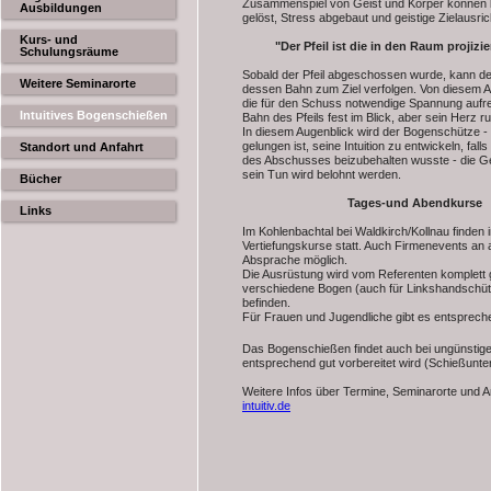
Zusammenspiel von Geist und Körper können b
Ausbildungen
gelöst, Stress abgebaut und geistige Zielausri
Kurs- und
"Der Pfeil ist die in den Raum projizi
Schulungsräume
Sobald der Pfeil abgeschossen wurde, kann de
Weitere Seminarorte
dessen Bahn zum Ziel verfolgen. Von diesem A
die für den Schuss notwendige Spannung aufre
Intuitives Bogenschießen
Bahn des Pfeils fest im Blick, aber sein Herz ru
In diesem Augenblick wird der Bogenschütze - fa
gelungen ist, seine Intuition zu entwickeln, fa
Standort und Anfahrt
des Abschusses beizubehalten wusste - die 
sein Tun wird belohnt werden.
Bücher
Tages-und Abendkurse
Links
Im Kohlenbachtal bei Waldkirch/Kollnau finde
Vertiefungskurse statt. Auch Firmenevents an a
Absprache möglich.
Die Ausrüstung wird vom Referenten komplett ge
verschiedene Bogen (auch für Linkshandschütz
befinden.
Für Frauen und Jugendliche gibt es entsprech
Das Bogenschießen findet auch bei ungünstigem
entsprechend gut vorbereitet wird (Schießunter
Weitere Infos über Termine, Seminarorte und 
intuitiv.de