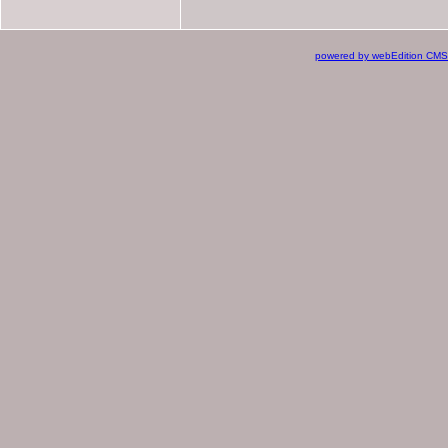
powered by webEdition CMS