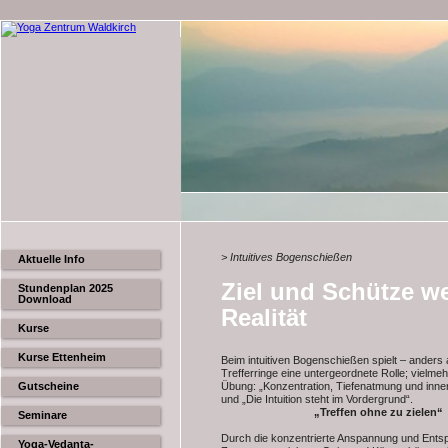
> Intuitives Bogenschießen
Aktuelle Info
Ziel und Schütze we
Stundenplan 2025
Download
Realität
Kurse
Kurse Ettenheim
Beim intuitiven Bogenschießen spielt – anders 
Trefferringe eine untergeordnete Rolle; vielmeh
Gutscheine
Übung: „Konzentration, Tiefenatmung und inn
und „Die Intuition steht im Vordergrund“.
„Treffen ohne zu zielen“
Seminare
Durch die konzentrierte Anspannung und Ents
Yoga-Vedanta-