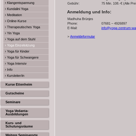
› Klangentspannung
Gebühr:
75 Min. 108.-€ (Alle Pr
› Kundalini Yoga
Anmeldung und Info:
› Meditation
Madhuha Brünjes
› Online-Kurse
Phone:
07681 – 4926897
› Therapeutisches Yoga
E-Mail:
info@yoga-zentrum-wal
› Yin Yoga
>
Anmeldeformular
› Yoga auf dem Stuhl
› Yoga Einzelsitzung
› Yoga für Kinder
› Yoga für Schwangere
› Yoga Intensiv
› Info
› Kursleiter/in
Kurse Ettenheim
Gutscheine
Seminare
Yoga-Vedanta-
Ausbildungen
Kurs- und
Schulungsräume
Weitere Seminarorte