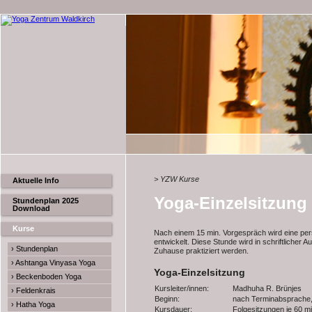
> YZW Kurse
Aktuelle Info
Yoga-Einzelsitzung
Stundenplan 2025
Download
Kurse
Nach einem 15 min. Vorgespräch wird eine per
entwickelt. Diese Stunde wird in schriftlicher
› Stundenplan
Zuhause praktiziert werden.
› Ashtanga Vinyasa Yoga
Yoga-Einzelsitzung
› Beckenboden Yoga
Kursleiter/innen:
Madhuha R. Brünjes
› Feldenkrais
Beginn:
nach Terminabsprache
› Hatha Yoga
Kursdauer:
Folgesitzungen je 60 m