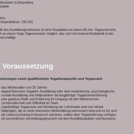
ellstunden (Lehrproben)
ispiele
ich:
ichtspraktikum (30 UE)
lb des Ausbildungsrahmens ist eine Hospitation an einem 90 min. Yogaunterricht,
h an einem Yoga-Tagesseminar möglich, das sich mit Unterrichtsdidaktik in der
beschäftigt.
e Voraussetzung
setzungen zum/r qualifizierte/n Yogatherapeut/in und Yogacoach
das Mindestalter von 25 Jahren
abgeschlossene Yogalehr-Ausbildung oder eine medizinische, psychologische,
soziale Ausbildung und Heilpraktiker mit langjähriger Yogapraxiserfahrung
eine gewisse Reife und Erfahrung im Umgang mit den Mitmenschen
Lernbereitschaft und Offenheit im Team
regelmäßige Yogapraxis und Vertiefung der Lehrinhalte sind von Vorteil
Diejenigen, die an einer intensiven Weiterbildung interessiert sind und es für sich
als Lebensschulung in Anspruch nemmen, sollten über Yogaerfahrung verfügen.
ein persönliches Vorstellungsgespräch mit dem Ausbildungsleiter und Assistenz