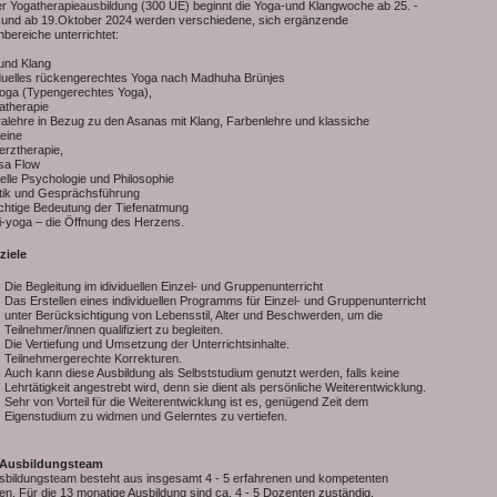
er Yogatherapieausbildung (300 UE) beginnt die Yoga-und Klangwoche ab 25. -
li und ab 19.Oktober 2024 werden verschiedene, sich ergänzende
ereiche unterrichtet:
und Klang
iduelles rückengerechtes Yoga nach Madhuha Brünjes
yoga (Typengerechtes Yoga),
atherapie
alehre in Bezug zu den Asanas mit Klang, Farbenlehre und klassiche
eine
erztherapie,
sa Flow
tuelle Psychologie und Philosophie
ktik und Gesprächsführung
ichtige Bedeutung der Tiefenatmung
i-yoga – die Öffnung des Herzens.
ziele
Die Begleitung im idividuellen Einzel- und Gruppenunterricht
Das Erstellen eines individuellen Programms für Einzel- und Gruppenunterricht
unter Berücksichtigung von Lebensstil, Alter und Beschwerden, um die
Teilnehmer/innen qualifiziert zu begleiten.
Die Vertiefung und Umsetzung der Unterrichtsinhalte.
Teilnehmergerechte Korrekturen.
Auch kann diese Ausbildung als Selbststudium genutzt werden, falls keine
Lehrtätigkeit angestrebt wird, denn sie dient als persönliche Weiterentwicklung.
Sehr von Vorteil für die Weiterentwicklung ist es, genügend Zeit dem
Eigenstudium zu widmen und Gelerntes zu vertiefen.
 Ausbildungsteam
sbildungsteam besteht aus insgesamt 4 - 5 erfahrenen und kompetenten
n. Für die 13 monatige Ausbildung sind ca. 4 - 5 Dozenten zuständig.