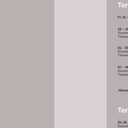
Te
Fr. 21.
19. – 
Dozent
Themen
Chakra
01. - 
Dozent
Themen
Ayurv
07. – 
Dozent
Themen:
Type
Hinwe
Te
25.-26
Dozent