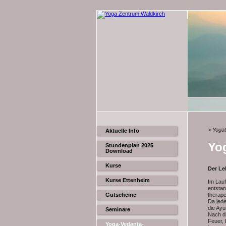
> Yoga
Aktuelle Info
Yo
Stundenplan 2025
Download
Kurse
Der L
Kurse Ettenheim
Im Lauf
entstan
Gutscheine
therape
Da jede
die Ayu
Seminare
Nach di
Feuer, 
Yoga-Vedanta-