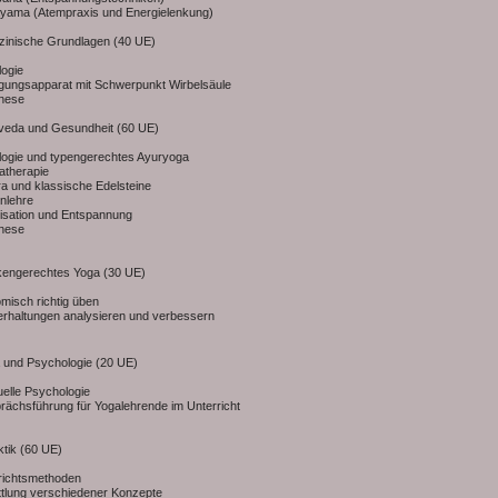
ayama (Atempraxis und Energielenkung)
izinische Grundlagen (40 UE)
logie
gungsapparat mit Schwerpunkt Wirbelsäule
nese
rveda und Gesundheit (60 UE)
ologie und typengerechtes Ayuryoga
atherapie
a und klassische Edelsteine
nlehre
lisation und Entspannung
nese
kengerechtes Yoga (30 UE)
misch richtig üben
erhaltungen analysieren und verbessern
a und Psychologie (20 UE)
tuelle Psychologie
ächsführung für Yogalehrende im Unterricht
ktik (60 UE)
rrichtsmethoden
ttlung verschiedener Konzepte