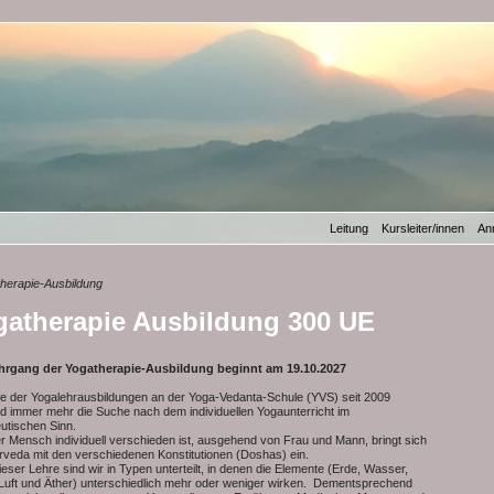
Leitung
Kursleiter/innen
An
therapie-Ausbildung
gatherapie Ausbildung 300 UE
ehrgang
der Yogatherapie-Ausbildung
beginnt am 19.10.2027
e der Yogalehrausbildungen an der Yoga-Vedanta-Schule (YVS) seit 2009
d immer mehr die Suche nach dem individuellen Yogaunterricht im
utischen Sinn.
r Mensch individuell verschieden ist, ausgehend von Frau und Mann, bringt sich
rveda mit den verschiedenen Konstitutionen (Doshas) ein.
eser Lehre sind wir in Typen unterteilt, in denen die Elemente (Erde, Wasser,
Luft und Äther) unterschiedlich mehr oder weniger wirken. Dementsprechend