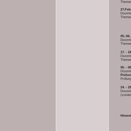
Themen
27.Feb
Dozent
Themen:
Ayurv
Marmal
Spirit
05.-06.
Dozent
Themen
17. - 1
Dozent
Themen
05. - 0
Dozente
Prüfun
Prüfun
24. - 2
Dozente
(zusätz
Hinwei