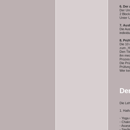
6.
Der 
Der Unt
2 Block
Unter 
7.
Aus
Die Aus
individ
8. Prü
Die 10 
zum „Y
Den Tit
ihn med
Prozes
Die Prü
Prüfun
Wer ke
De
Die Le
1. Hath
- Yoga 
- Chak
- Asan
- Savâ