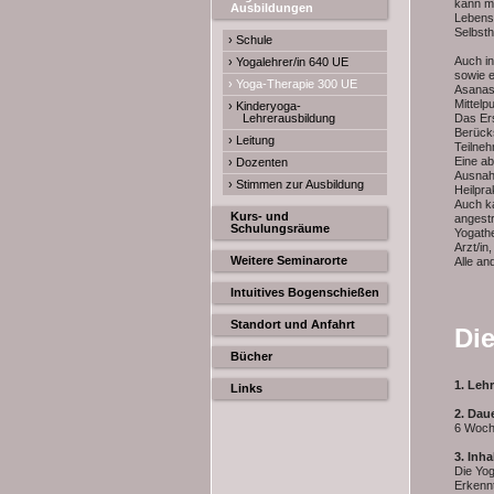
kann ma
Ausbildungen
Lebenss
Selbsth
› Schule
Auch in
› Yogalehrer/in 640 UE
sowie e
› Yoga-Therapie 300 UE
Asanas 
Mittelp
› Kinderyoga-
Lehrerausbildung
Das Ers
Berücks
› Leitung
Teilneh
Eine ab
› Dozenten
Ausnah
› Stimmen zur Ausbildung
Heilpra
Auch ka
Kurs- und
angestr
Schulungsräume
Yogathe
Arzt/in
Weitere Seminarorte
Alle an
Intuitives Bogenschießen
Standort und Anfahrt
Die
Bücher
1. Leh
Links
2. Dau
6 Woch
3. Inha
Die Yog
Erkennt