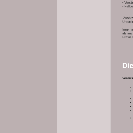
- Vorst
- Fallbe
Zusätzl
Unterr
Innerha
als auc
Praxis 
Di
Voraus