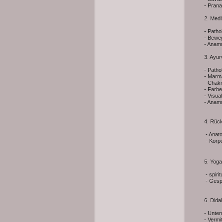
- Pran
2. Med
- Patho
- Bewe
- Anam
3. Ayu
- Path
- Marm
- Chakr
- Farbe
- Visua
- Anam
4. Rüc
- Anato
- Körp
5. Yog
- spiri
- Gespr
6. Dida
- Unte
- Vermi