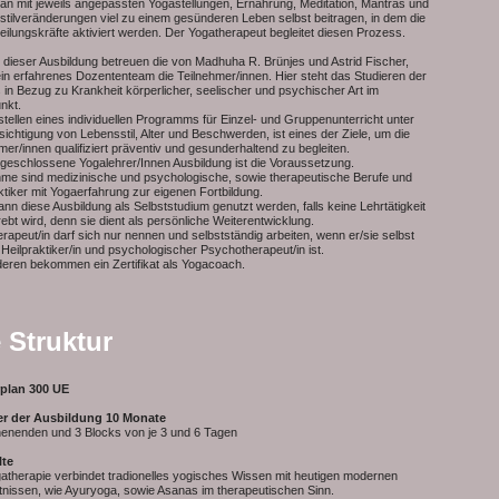
n mit jeweils angepassten Yogastellungen, Ernährung, Meditation, Mantras und
tilveränderungen viel zu einem gesünderen Leben selbst beitragen, in dem die
eilungskräfte aktiviert werden. Der Yogatherapeut begleitet diesen Prozess.
 dieser Ausbildung betreuen die von Madhuha R. Brünjes und Astrid Fischer,
in erfahrenes Dozententeam die Teilnehmer/innen. Hier steht das Studieren der
in Bezug zu Krankheit körperlicher, seelischer und psychischer Art im
unkt.
tellen eines individuellen Programms für Einzel- und Gruppenunterricht unter
ichtigung von Lebensstil, Alter und Beschwerden, ist eines der Ziele, um die
mer/innen qualifiziert präventiv und gesunderhaltend zu begleiten.
geschlossene Yogalehrer/Innen Ausbildung ist die Voraussetzung.
me sind medizinische und psychologische, sowie therapeutische Berufe und
ktiker mit Yogaerfahrung zur eigenen Fortbildung.
nn diese Ausbildung als Selbststudium genutzt werden, falls keine Lehrtätigkeit
ebt wird, denn sie dient als persönliche Weiterentwicklung.
rapeut/in darf sich nur nennen und selbstständig arbeiten, wenn er/sie selbst
, Heilpraktiker/in und psychologischer Psychotherapeut/in ist.
deren bekommen ein Zertifikat als Yogacoach.
 Struktur
rplan 300 UE
er der Ausbildung
10 Monate
enenden und 3 Blocks von je 3 und 6 Tagen
lte
atherapie verbindet tradionelles yogisches Wissen mit heutigen modernen
nissen, wie Ayuryoga, sowie Asanas im therapeutischen Sinn.