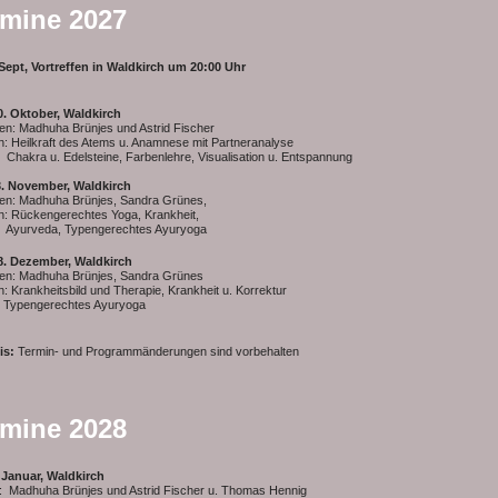
rmine 2027
 Sept, Vortreffen in Waldkirch um 20:00 Uhr
20. Oktober, Waldkirch
en: Madhuha Brünjes und Astrid Fischer
: Heilkraft des Atems u. Anamnese mit Partneranalyse
 u. Edelsteine, Farbenlehre, Visualisation u. Entspannung
03. November, Waldkirch
en: Madhuha Brünjes, Sandra Grünes,
: Rückengerechtes Yoga, Krankheit,
eda, Typengerechtes Ayuryoga
08. Dezember, Waldkirch
en: Madhuha Brünjes, Sandra Grünes
 Krankheitsbild und Therapie, Krankheit u. Korrektur
ngerechtes Ayuryoga
is:
Termin- und Programmänderungen sind vorbehalten
rmine 2028
. Januar, Waldkirch
: Madhuha Brünjes und Astrid Fischer u. Thomas Hennig