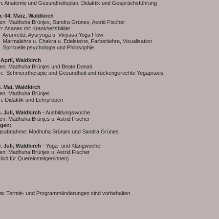
: Anatomie und Gesundheitsplan, Didaktik und Gesprächsführung
r.-04. März, Waldkirch
en: Madhuha Brünjes, Sandra Grünes, Astrid Fischer
 Asanas mit Krankheitsbilder
eda, Ayuryoga u. Vinyasa Yoga Flow
ehre u. Chakra u. Edelsteine, Farbenlehre, Visualisation
uelle psychologie und Philosophie
 April, Waldkirch
en: Madhuha Brünjes und Beate Donati
: Schmerztherapie und Gesundheit und rückengerechte Yogapraxis
8. Mai, Waldkirch
en: Madhuha Brünjes
: Didaktik und Lehrproben
6.
Juli
, Waldkirch
- Ausbildungswoche
n: Madhuha Brünjes u. Astrid Fischer
gen:
gsabnahme: Madhuha Brünjes und Sandra Grünes
9.
Juli
, Waldkirch
- Yoga- und Klangwoche
n: Madhuha Brünjes u. Astrid Fischer
lich für Quereinsteiger/innen)
s:
Termin- und Programmänderungen sind vorbehalten