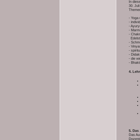
In dies
30. Ju
Themenb
- Yoga 
- indiv
- Ayur
- Marm
- Chakr
Edelst
- Schm
- Vinya
- spiri
- Dida
- die w
- Bhakt
4. Lehr
5.
Das
Das Au
Dozente