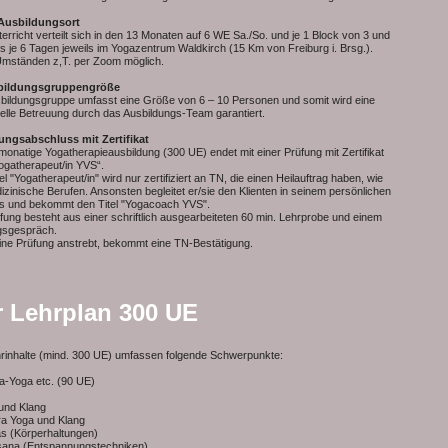
Ausbildungsort
erricht verteilt sich in den 13 Monaten auf 6 WE Sa./So. und je 1 Block von 3 und
s je 6 Tagen jeweils im Yogazentrum Waldkirch (15 Km von Freiburg i. Brsg.).
Umständen z,T. per Zoom möglich.
bildungsgruppengröße
bildungsgruppe umfasst eine Größe von 6 – 10 Personen und somit wird eine
uelle Betreuung durch das Ausbildungs-Team garantiert.
fungsabschluss mit Zertifikat
monatige Yogatherapieausbildung (300 UE) endet mit einer Prüfung mit Zertifikat
ogatherapeut/in YVS“.
el "Yogatherapeut/in" wird nur zertifiziert an TN, die einen Heilauftrag haben, wie
izinische Berufen. Ansonsten begleitet er/sie den Klienten in seinem persönlichen
s und bekommt den Titel "Yogacoach YVS".
fung besteht aus einer schriftlich ausgearbeiteten 60 min. Lehrprobe und einem
gsgespräch.
ine Prüfung anstrebt, bekommt eine TN-Bestätigung.
r Lehrplan 300 UE
hrinhalte (mind. 300 UE) umfassen folgende Schwerpunkte:
a-Yoga etc. (90 UE)
und Klang
ra Yoga und Klang
as (Körperhaltungen)
sana (Entspannungstechniken)